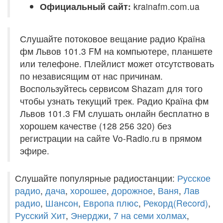
Официальный сайт:
krainafm.com.ua
Слушайте потоковое вещание радио Країна
фм Львов 101.3 FM на компьютере, планшете
или телефоне. Плейлист может отсутствовать
по независящим от нас причинам.
Воспользуйтесь сервисом Shazam для того
чтобы узнать текущий трек. Радио Країна фм
Львов 101.3 FM слушать онлайн бесплатно в
хорошем качестве (128 256 320) без
регистрации на сайте Vo-Radio.ru в прямом
эфире.
Слушайте популярные радиостанции:
Русское
радио
,
дача
,
хорошее
,
дорожное
,
Ваня
,
Лав
радио
,
Шансон
,
Европа плюс
,
Рекорд(Record)
,
Русский Хит
,
Энерджи
,
7 на семи холмах
,