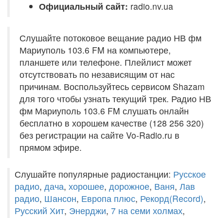
Официальный сайт:
radio.nv.ua
Слушайте потоковое вещание радио НВ фм
Мариуполь 103.6 FM на компьютере,
планшете или телефоне. Плейлист может
отсутствовать по независящим от нас
причинам. Воспользуйтесь сервисом Shazam
для того чтобы узнать текущий трек. Радио НВ
фм Мариуполь 103.6 FM слушать онлайн
бесплатно в хорошем качестве (128 256 320)
без регистрации на сайте Vo-Radio.ru в
прямом эфире.
Слушайте популярные радиостанции:
Русское
радио
,
дача
,
хорошее
,
дорожное
,
Ваня
,
Лав
радио
,
Шансон
,
Европа плюс
,
Рекорд(Record)
,
Русский Хит
,
Энерджи
,
7 на семи холмах
,