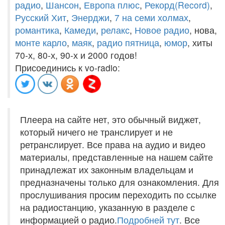
радио
,
Шансон
,
Европа плюс
,
Рекорд(Record)
,
Русский Хит
,
Энерджи
,
7 на семи холмах
,
романтика
,
Камеди
,
релакс
,
Новое радио
, нова,
монте карло
,
маяк
,
радио пятница
,
юмор
, хиты
70-х, 80-х, 90-х и 2000 годов!
Присоединись к vo-radio:
Плеера на сайте нет, это обычный виджет,
который ничего не транслирует и не
ретранслирует. Все права на аудио и видео
материалы, представленные на нашем сайте
принадлежат их законным владельцам и
предназначены только для ознакомления. Для
прослушивания просим переходить по ссылке
на радиостанцию, указанную в разделе с
информацией о радио.
Подробней тут
. Все