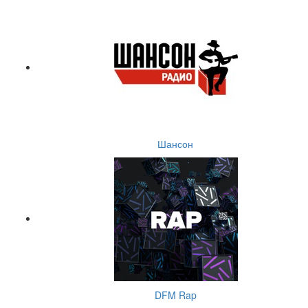
Шансон
DFM Rap