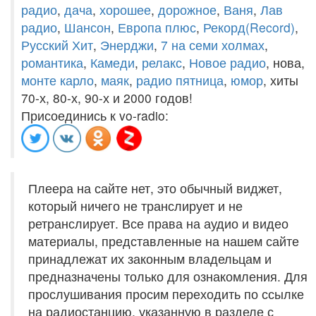
радио
,
дача
,
хорошее
,
дорожное
,
Ваня
,
Лав
радио
,
Шансон
,
Европа плюс
,
Рекорд(Record)
,
Русский Хит
,
Энерджи
,
7 на семи холмах
,
романтика
,
Камеди
,
релакс
,
Новое радио
, нова,
монте карло
,
маяк
,
радио пятница
,
юмор
, хиты
70-х, 80-х, 90-х и 2000 годов!
Присоединись к vo-radio:
Плеера на сайте нет, это обычный виджет,
который ничего не транслирует и не
ретранслирует. Все права на аудио и видео
материалы, представленные на нашем сайте
принадлежат их законным владельцам и
предназначены только для ознакомления. Для
прослушивания просим переходить по ссылке
на радиостанцию, указанную в разделе с