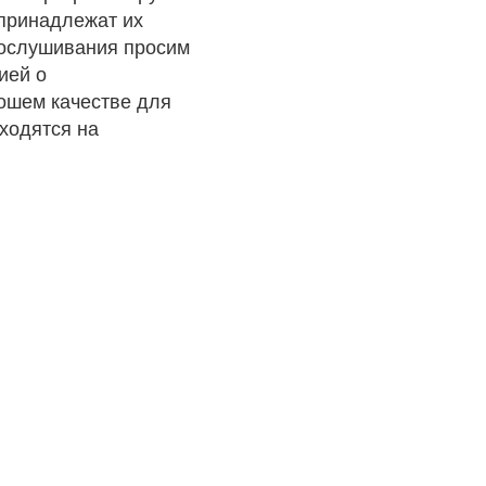
 принадлежат их
рослушивания просим
ией о
рошем качестве для
ходятся на