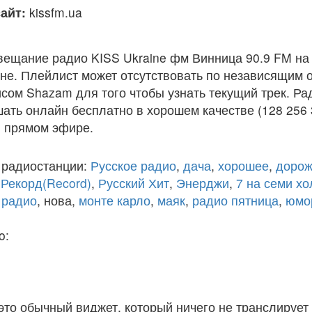
айт:
kissfm.ua
вещание радио KISS Ukraine фм Винница 90.9 FM на
е. Плейлист может отсутствовать по независящим о
сом Shazam для того чтобы узнать текущий трек. Ра
ать онлайн бесплатно в хорошем качестве (128 256 
 в прямом эфире.
 радиостанции:
Русское радио
,
дача
,
хорошее
,
дорож
,
Рекорд(Record)
,
Русский Хит
,
Энерджи
,
7 на семи х
 радио
, нова,
монте карло
,
маяк
,
радио пятница
,
юмо
o:
 это обычный виджет, который ничего не транслирует 