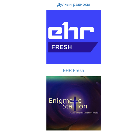
Дулкын радиосы
EHR Fresh