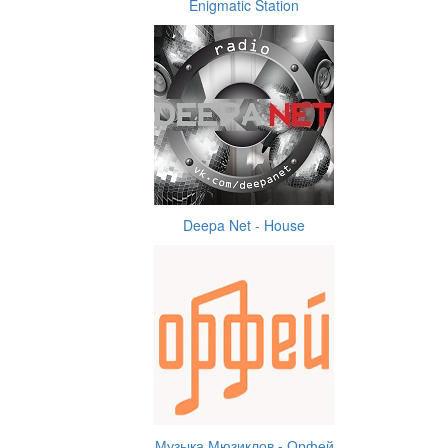
Enigmatic Station
Deepa Net - House
Музыка Мюзиклов - Орфей