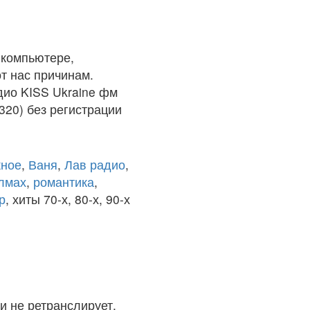
 компьютере,
т нас причинам.
дио KISS Ukraine фм
320) без регистрации
ное
,
Ваня
,
Лав радио
,
олмах
,
романтика
,
р
, хиты 70-х, 80-х, 90-х
и не ретранслирует.