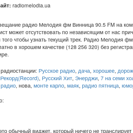
айт:
radiomelodia.ua
вещание радио Мелодия фм Винница 90.5 FM на ком
ст может отсутствовать по независящим от нас при
того чтобы узнать текущий трек. Радио Мелодия фм
атно в хорошем качестве (128 256 320) без регистра
ире.
 радиостанции:
Русское радио
,
дача
,
хорошее
,
дорож
,
Рекорд(Record)
,
Русский Хит
,
Энерджи
,
7 на семи х
 радио
, нова,
монте карло
,
маяк
,
радио пятница
,
юмо
o:
 это обычный виджет, который ничего не транслирует 