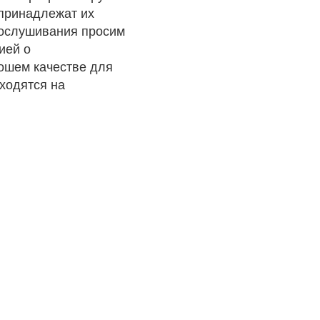
 принадлежат их
рослушивания просим
ией о
рошем качестве для
ходятся на