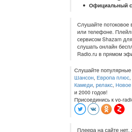
Официальный с
Слушайте потоковое 
или телефоне. Плейли
сервисом Shazam для 
слушать онлайн беспл
Radio.ru в прямом эф
Слушайте популярные
Шансон
,
Европа плюс
Камеди
,
релакс
,
Новое
и 2000 годов!
Присоединись к vo-radi
Плеера на сайте нет,