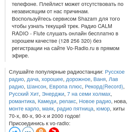
телефоне. Плейлист может отсутствовать по
независящим от нас причинам.
Воспользуйтесь сервисом Shazam для того
чтобы узнать текущий трек. Радио CALM
RADIO - Flute слушать онлайн бесплатно в
хорошем качестве (128 256 320) без
регистрации на сайте Vo-Radio.ru в прямом
эфире.
Слушайте популярные радиостанции:
Русское
радио
,
дача
,
хорошее
,
дорожное
,
Ваня
,
Лав
радио
,
Шансон
,
Европа плюс
,
Рекорд(Record)
,
Русский Хит
,
Энерджи
,
7 на семи холмах
,
романтика
,
Камеди
,
релакс
,
Новое радио
, нова,
монте карло
,
маяк
,
радио пятница
,
юмор
, хиты
70-х, 80-х, 90-х и 2000 годов!
Присоединись к vo-radio: