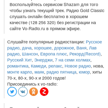
Воспользуйтесь сервисом Shazam для того
чтобы узнать текущий трек. Радио Gold Classic
слушать онлайн бесплатно в хорошем
качестве (128 256 320) без регистрации на
сайте Vo-Radio.ru в прямом эфире.
Слушайте популярные радиостанции:
Русское
радио
,
дача
,
хорошее
,
дорожное
,
Ваня
,
Лав
радио
,
Шансон
,
Европа плюс
,
Рекорд(Record)
,
Русский Хит
,
Энерджи
,
7 на семи холмах
,
романтика
,
Камеди
,
релакс
,
Новое радио
, нова,
монте карло
,
маяк
,
радио пятница
,
юмор
, хиты
70-х, 80-х, 90-х и 2000 годов!
Присоединись к vo-radio: