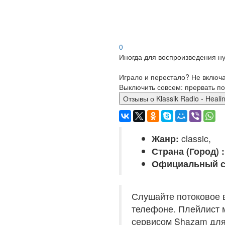
0
Иногда для воспроизведения ну
Играло и перестало? Не включ
Выключить совсем: прервать по
Отзывы о Klassik Radio - Heali
Жанр:
classic,
Страна (Город) :
Официальный с
Слушайте потоковое в
телефоне. Плейлист м
сервисом Shazam для т