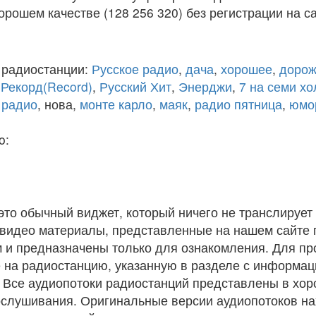
рошем качестве (128 256 320) без регистрации на са
 радиостанции:
Русское радио
,
дача
,
хорошее
,
дорож
,
Рекорд(Record)
,
Русский Хит
,
Энерджи
,
7 на семи х
 радио
, нова,
монте карло
,
маяк
,
радио пятница
,
юмо
o:
 это обычный виджет, который ничего не транслирует 
и видео материалы, представленные на нашем сайте
 и предназначены только для ознакомления. Для п
 на радиостанцию, указанную в разделе с информац
. Все аудиопотоки радиостанций представлены в хо
ослушивания. Оригинальные версии аудиопотоков на