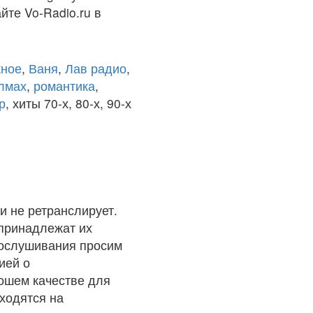
йте Vo-Radio.ru в
ное
,
Ваня
,
Лав радио
,
олмах
,
романтика
,
р
, хиты 70-х, 80-х, 90-х
и не ретранслирует.
 принадлежат их
рослушивания просим
ией о
рошем качестве для
ходятся на