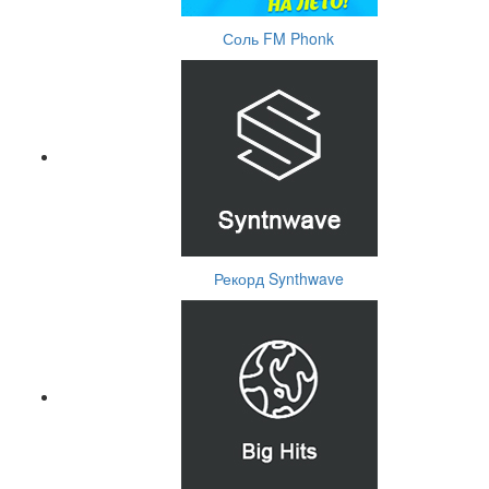
Соль FM Phonk
Рекорд Synthwave