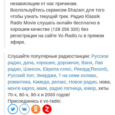
независящим от нас причинам.
Воспользуйтесь сервисом Shazam для того
чтобы узнать текущий трек. Радио Klassik
Radio Movie слушать онлайн бесплатно в
хорошем качестве (128 256 320) без
регистрации на сайте Vo-Radio.ru в прямом
эфире.
Слушайте популярные радиостанции:
Русское
радио
,
дача
,
хорошее
,
дорожное
,
Ваня
,
Лав
радио
,
Шансон
,
Европа плюс
,
Рекорд(Record)
,
Русский Хит
,
Энерджи
,
7 на семи холмах
,
романтика
,
Камеди
,
релакс
,
Новое радио
, нова,
монте карло
,
маяк
,
радио пятница
,
юмор
, хиты
70-х, 80-х, 90-х и 2000 годов!
Присоединись к vo-radio: