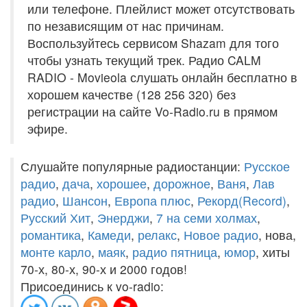
или телефоне. Плейлист может отсутствовать
по независящим от нас причинам.
Воспользуйтесь сервисом Shazam для того
чтобы узнать текущий трек. Радио CALM
RADIO - Movieola слушать онлайн бесплатно в
хорошем качестве (128 256 320) без
регистрации на сайте Vo-Radio.ru в прямом
эфире.
Слушайте популярные радиостанции:
Русское
радио
,
дача
,
хорошее
,
дорожное
,
Ваня
,
Лав
радио
,
Шансон
,
Европа плюс
,
Рекорд(Record)
,
Русский Хит
,
Энерджи
,
7 на семи холмах
,
романтика
,
Камеди
,
релакс
,
Новое радио
, нова,
монте карло
,
маяк
,
радио пятница
,
юмор
, хиты
70-х, 80-х, 90-х и 2000 годов!
Присоединись к vo-radio: