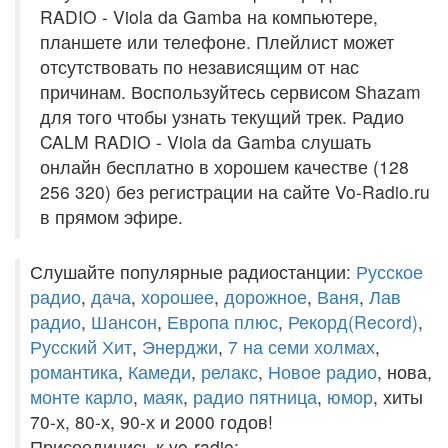
RADIO - Viola da Gamba на компьютере,
планшете или телефоне. Плейлист может
отсутствовать по независящим от нас
причинам. Воспользуйтесь сервисом Shazam
для того чтобы узнать текущий трек. Радио
CALM RADIO - Viola da Gamba слушать
онлайн бесплатно в хорошем качестве (128
256 320) без регистрации на сайте Vo-Radio.ru
в прямом эфире.
Слушайте популярные радиостанции:
Русское
радио
,
дача
,
хорошее
,
дорожное
,
Ваня
,
Лав
радио
,
Шансон
,
Европа плюс
,
Рекорд(Record)
,
Русский Хит
,
Энерджи
,
7 на семи холмах
,
романтика
,
Камеди
,
релакс
,
Новое радио
, нова,
монте карло
,
маяк
,
радио пятница
,
юмор
, хиты
70-х, 80-х, 90-х и 2000 годов!
Присоединись к vo-radio: