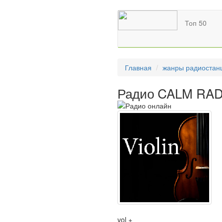
Топ 50
Главная
жанры радиостан
Радио CALM RADIO
vol +