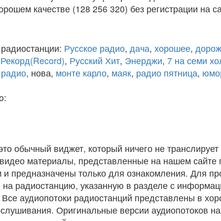
рошем качестве (128 256 320) без регистрации на са
 радиостанции:
Русское радио
,
дача
,
хорошее
,
дорож
,
Рекорд(Record)
,
Русский Хит
,
Энерджи
,
7 на семи х
 радио
, нова,
монте карло
,
маяк
,
радио пятница
,
юмо
o:
 это обычный виджет, который ничего не транслирует 
и видео материалы, представленные на нашем сайте
 и предназначены только для ознакомления. Для п
 на радиостанцию, указанную в разделе с информац
. Все аудиопотоки радиостанций представлены в хо
ослушивания. Оригинальные версии аудиопотоков на