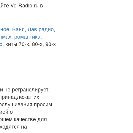
йте Vo-Radio.ru в
ное
,
Ваня
,
Лав радио
,
олмах
,
романтика
,
р
, хиты 70-х, 80-х, 90-х
и не ретранслирует.
 принадлежат их
рослушивания просим
ией о
рошем качестве для
ходятся на