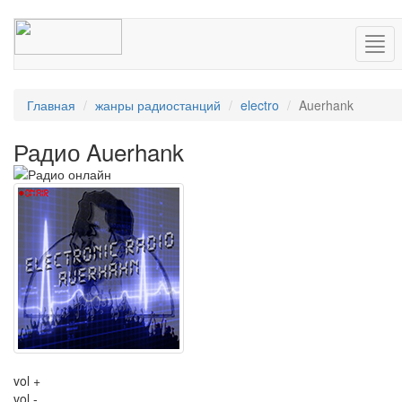
Нав
Главная
жанры радиостанций
electro
Auerhank
Радио Auerhank
vol +
vol -