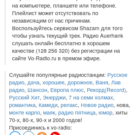
на компьютере, планшете или телефоне.
Плейлист может отсутствовать по
независящим от нас причинам.
Воспользуйтесь сервисом Shazam для того
чтобы узнать текущий трек. Радио Auerhank
слушать онлайн бесплатно в хорошем
качестве (128 256 320) без регистрации на
сайте Vo-Radio.ru в прямом эфире.
Слушайте популярные радиостанции:
Русское
радио
,
дача
,
хорошее
,
дорожное
,
Ваня
,
Лав
радио
,
Шансон
,
Европа плюс
,
Рекорд(Record)
,
Русский Хит
,
Энерджи
,
7 на семи холмах
,
романтика
,
Камеди
,
релакс
,
Новое радио
, нова,
монте карло
,
маяк
,
радио пятница
,
юмор
, хиты
70-х, 80-х, 90-х и 2000 годов!
Присоединись к vo-radio: