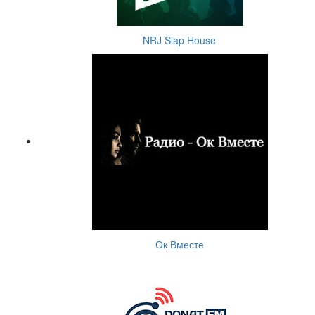
NRJ Slap House
Ок Вместе