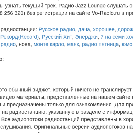
ы узнать текущий трек. Радио Jazz Lounge слушать 
8 256 320) без регистрации на сайте Vo-Radio.ru в п
 радиостанции:
Русское радио
,
дача
,
хорошее
,
дорож
,
Рекорд(Record)
,
Русский Хит
,
Энерджи
,
7 на семи х
 радио
, нова,
монте карло
,
маяк
,
радио пятница
,
юмо
o:
 это обычный виджет, который ничего не транслирует 
и видео материалы, представленные на нашем сайте
 и предназначены только для ознакомления. Для п
 на радиостанцию, указанную в разделе с информац
. Все аудиопотоки радиостанций представлены в хо
ослушивания. Оригинальные версии аудиопотоков на