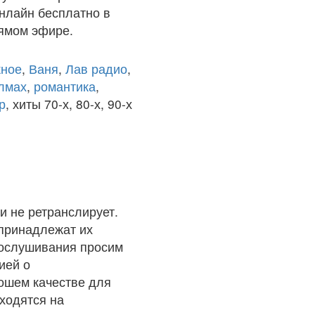
онлайн бесплатно в
рямом эфире.
ное
,
Ваня
,
Лав радио
,
олмах
,
романтика
,
р
, хиты 70-х, 80-х, 90-х
и не ретранслирует.
 принадлежат их
рослушивания просим
ией о
рошем качестве для
ходятся на