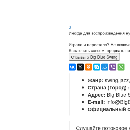
3
Иногда для воспроизведения ну
Играло и перестало? Не включ
Выключить совсем: прервать по
Отзывы о Big Blue Swing
Жанр:
swing,jazz,
Страна (Город) :
Адрес:
Big Blue 
E-mail:
info@Big
Официальный с
Слушайте потоковое в