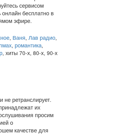
зуйтесь сервисом
ь онлайн бесплатно в
рямом эфире.
ное
,
Ваня
,
Лав радио
,
олмах
,
романтика
,
р
, хиты 70-х, 80-х, 90-х
и не ретранслирует.
 принадлежат их
рослушивания просим
ией о
рошем качестве для