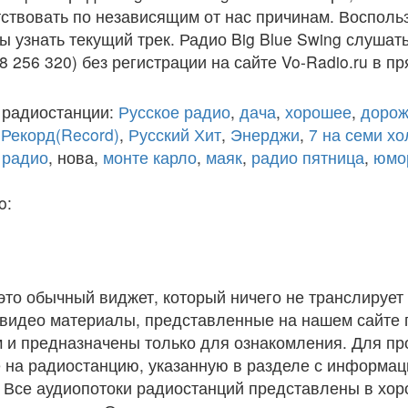
ствовать по независящим от нас причинам. Восполь
ы узнать текущий трек. Радио Big Blue Swing слушат
8 256 320) без регистрации на сайте Vo-Radio.ru в п
 радиостанции:
Русское радио
,
дача
,
хорошее
,
дорож
,
Рекорд(Record)
,
Русский Хит
,
Энерджи
,
7 на семи х
 радио
, нова,
монте карло
,
маяк
,
радио пятница
,
юмо
o:
 это обычный виджет, который ничего не транслирует 
и видео материалы, представленные на нашем сайте
 и предназначены только для ознакомления. Для п
 на радиостанцию, указанную в разделе с информац
. Все аудиопотоки радиостанций представлены в хо