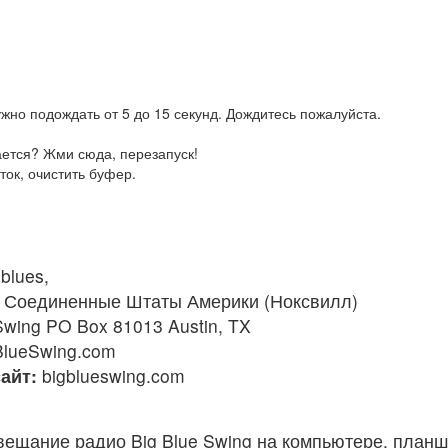
жно подождать от 5 до 15 секунд. Дождитесь пожалуйста.
ается? Жми сюда, перезапуск!
ток, очистить буфер.
blues,
Соединенные Штаты Америки (Ноксвилл)
Swing PO Box 81013 Austin, TX
BlueSwing.com
айт:
bigblueswing.com
ещание радио Big Blue Swing на компьютере, планш