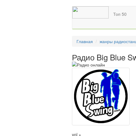
Топ 50
Главная
жанры радиостан
Радио Big Blue S
vol +