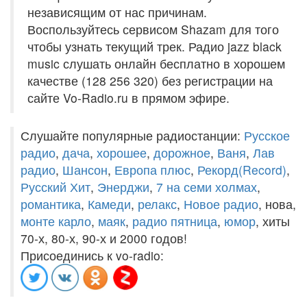
независящим от нас причинам.
Воспользуйтесь сервисом Shazam для того
чтобы узнать текущий трек. Радио jazz black
music слушать онлайн бесплатно в хорошем
качестве (128 256 320) без регистрации на
сайте Vo-Radio.ru в прямом эфире.
Слушайте популярные радиостанции:
Русское
радио
,
дача
,
хорошее
,
дорожное
,
Ваня
,
Лав
радио
,
Шансон
,
Европа плюс
,
Рекорд(Record)
,
Русский Хит
,
Энерджи
,
7 на семи холмах
,
романтика
,
Камеди
,
релакс
,
Новое радио
, нова,
монте карло
,
маяк
,
радио пятница
,
юмор
, хиты
70-х, 80-х, 90-х и 2000 годов!
Присоединись к vo-radio: