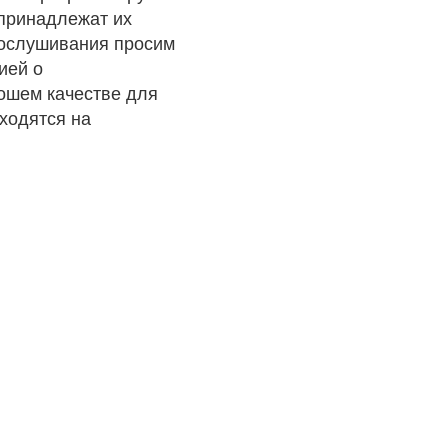
 принадлежат их
рослушивания просим
ией о
рошем качестве для
ходятся на