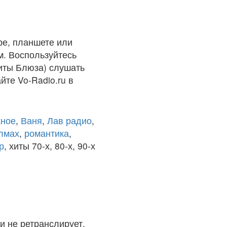
ре, планшете или
м. Воспользуйтесь
Хиты Блюза) слушать
йте Vo-Radio.ru в
ное
,
Ваня
,
Лав радио
,
олмах
,
романтика
,
р
, хиты 70-х, 80-х, 90-х
и не ретранслирует.