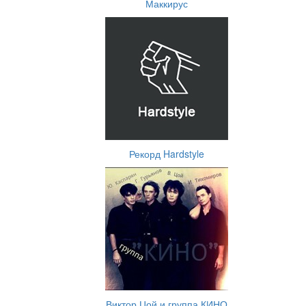
Маккирус
Рекорд Hardstyle
Виктор Цой и группа КИНО