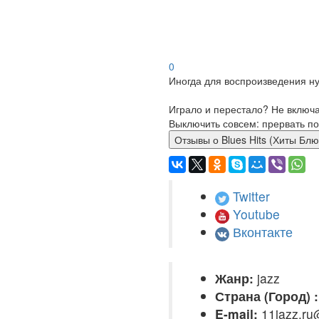
0
Иногда для воспроизведения ну
Играло и перестало? Не включ
Выключить совсем: прервать по
Отзывы о Blues Hits (Хиты Бл
Twitter
Youtube
Вконтакте
Жанр:
jazz
Страна (Город) :
E-mail:
11jazz.ru