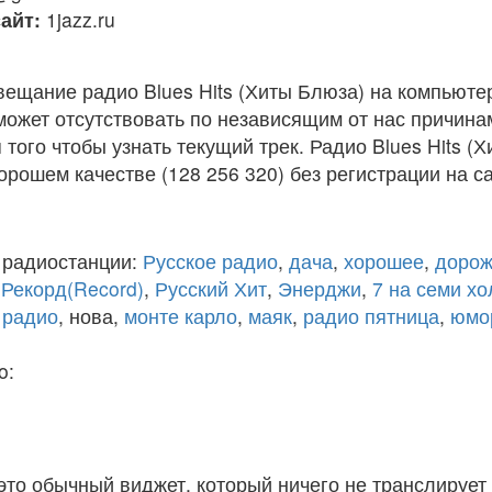
айт:
1jazz.ru
ещание радио Blues Hits (Хиты Блюза) на компьюте
ожет отсутствовать по независящим от нас причина
того чтобы узнать текущий трек. Радио Blues Hits (
рошем качестве (128 256 320) без регистрации на са
 радиостанции:
Русское радио
,
дача
,
хорошее
,
дорож
,
Рекорд(Record)
,
Русский Хит
,
Энерджи
,
7 на семи х
 радио
, нова,
монте карло
,
маяк
,
радио пятница
,
юмо
o:
 это обычный виджет, который ничего не транслирует 