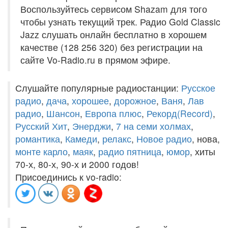
Воспользуйтесь сервисом Shazam для того
чтобы узнать текущий трек. Радио Gold Classic
Jazz слушать онлайн бесплатно в хорошем
качестве (128 256 320) без регистрации на
сайте Vo-Radio.ru в прямом эфире.
Слушайте популярные радиостанции:
Русское
радио
,
дача
,
хорошее
,
дорожное
,
Ваня
,
Лав
радио
,
Шансон
,
Европа плюс
,
Рекорд(Record)
,
Русский Хит
,
Энерджи
,
7 на семи холмах
,
романтика
,
Камеди
,
релакс
,
Новое радио
, нова,
монте карло
,
маяк
,
радио пятница
,
юмор
, хиты
70-х, 80-х, 90-х и 2000 годов!
Присоединись к vo-radio: