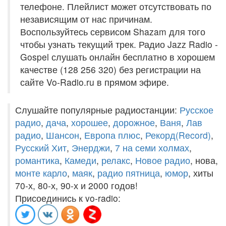
телефоне. Плейлист может отсутствовать по
независящим от нас причинам.
Воспользуйтесь сервисом Shazam для того
чтобы узнать текущий трек. Радио Jazz Radio -
Gospel слушать онлайн бесплатно в хорошем
качестве (128 256 320) без регистрации на
сайте Vo-Radio.ru в прямом эфире.
Слушайте популярные радиостанции:
Русское
радио
,
дача
,
хорошее
,
дорожное
,
Ваня
,
Лав
радио
,
Шансон
,
Европа плюс
,
Рекорд(Record)
,
Русский Хит
,
Энерджи
,
7 на семи холмах
,
романтика
,
Камеди
,
релакс
,
Новое радио
, нова,
монте карло
,
маяк
,
радио пятница
,
юмор
, хиты
70-х, 80-х, 90-х и 2000 годов!
Присоединись к vo-radio: