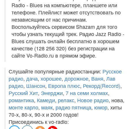
Radio - Blues на компьютере, планшете или
телефоне. Плейлист может отсутствовать по
независящим от нас причинам.
Воспользуйтесь сервисом Shazam для того
чтобы узнать текущий трек. Радио Jazz Radio -
Blues слушать онлайн бесплатно в хорошем
качестве (128 256 320) без регистрации на
сайте Vo-Radio.ru в прямом эфире.
Слушайте популярные радиостанции:
Русское
радио
,
дача
,
хорошее
,
дорожное
,
Ваня
,
Лав
радио
,
Шансон
,
Европа плюс
,
Рекорд(Record)
,
Русский Хит
,
Энерджи
,
7 на семи холмах
,
романтика
,
Камеди
,
релакс
,
Новое радио
, нова,
монте карло
,
маяк
,
радио пятница
,
юмор
, хиты
70-х, 80-х, 90-х и 2000 годов!
Присоединись к vo-radio: