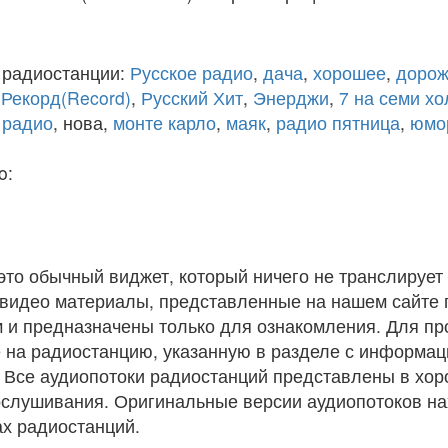
 радиостанции:
Русское радио
,
дача
,
хорошее
,
дорож
,
Рекорд(Record)
,
Русский Хит
,
Энерджи
,
7 на семи х
 радио
, нова,
монте карло
,
маяк
,
радио пятница
,
юмо
o:
 это обычный виджет, который ничего не транслирует 
и видео материалы, представленные на нашем сайте
 и предназначены только для ознакомления. Для п
 на радиостанцию, указанную в разделе с информац
. Все аудиопотоки радиостанций представлены в хо
ослушивания. Оригинальные версии аудиопотоков на
х радиостанций.