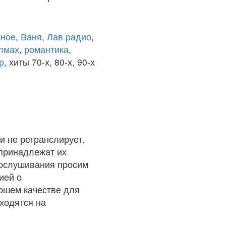
ное
,
Ваня
,
Лав радио
,
олмах
,
романтика
,
р
, хиты 70-х, 80-х, 90-х
и не ретранслирует.
 принадлежат их
рослушивания просим
ией о
рошем качестве для
ходятся на