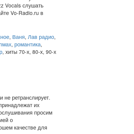
zz Vocals слушать
йте Vo-Radio.ru в
ное
,
Ваня
,
Лав радио
,
олмах
,
романтика
,
р
, хиты 70-х, 80-х, 90-х
и не ретранслирует.
 принадлежат их
рослушивания просим
ией о
рошем качестве для