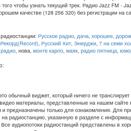
того чтобы узнать текущий трек. Радио Jazz FM - Ja
рошем качестве (128 256 320) без регистрации на са
 радиостанции:
Русское радио
,
дача
,
хорошее
,
дорож
,
Рекорд(Record)
,
Русский Хит
,
Энерджи
,
7 на семи х
 радио
, нова,
монте карло
,
маяк
,
радио пятница
,
юмо
o:
 это обычный виджет, который ничего не транслирует 
и видео материалы, представленные на нашем сайте
 и предназначены только для ознакомления. Для п
 на радиостанцию, указанную в разделе с информац
. Все аудиопотоки радиостанций представлены в хо