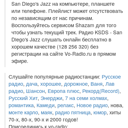
San Diego's Jazz на компьютере, планшете
или телефоне. Плейлист может отсутствовать
по независящим от нас причинам.
Воспользуйтесь сервисом Shazam для того
чтобы узнать текущий трек. Радио KSDS - San
Diego's Jazz слушать онлайн бесплатно в
хорошем качестве (128 256 320) без
регистрации на сайте Vo-Radio.ru в прямом
эфире.
Слушайте популярные радиостанции:
Русское
радио
,
дача
,
хорошее
,
дорожное
,
Ваня
,
Лав
радио
,
Шансон
,
Европа плюс
,
Рекорд(Record)
,
Русский Хит
,
Энерджи
,
7 на семи холмах
,
романтика
,
Камеди
,
релакс
,
Новое радио
, нова,
монте карло
,
маяк
,
радио пятница
,
юмор
, хиты
70-х, 80-х, 90-х и 2000 годов!
Присоединись к vo-radio: