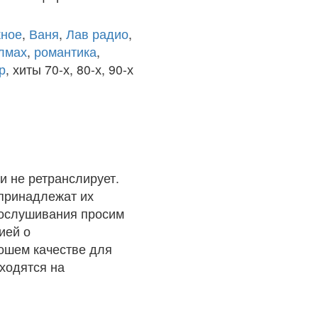
ное
,
Ваня
,
Лав радио
,
олмах
,
романтика
,
р
, хиты 70-х, 80-х, 90-х
и не ретранслирует.
 принадлежат их
рослушивания просим
ией о
рошем качестве для
ходятся на