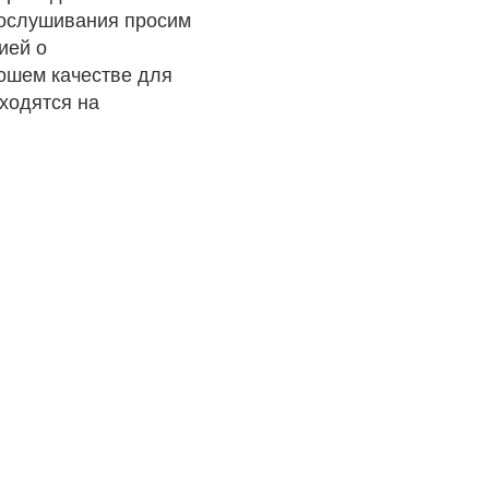
рослушивания просим
ией о
рошем качестве для
ходятся на