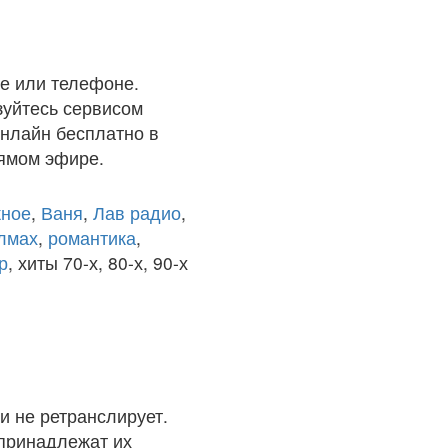
е или телефоне.
зуйтесь сервисом
онлайн бесплатно в
рямом эфире.
ное
,
Ваня
,
Лав радио
,
олмах
,
романтика
,
р
, хиты 70-х, 80-х, 90-х
и не ретранслирует.
 принадлежат их