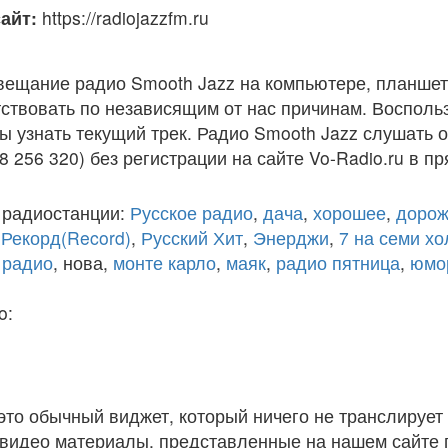
айт:
https://radiojazzfm.ru
вещание радио Smooth Jazz на компьютере, планшет
ствовать по независящим от нас причинам. Восполь
ы узнать текущий трек. Радио Smooth Jazz слушать 
8 256 320) без регистрации на сайте Vo-Radio.ru в п
 радиостанции:
Русское радио
,
дача
,
хорошее
,
дорож
,
Рекорд(Record)
,
Русский Хит
,
Энерджи
,
7 на семи х
 радио
, нова,
монте карло
,
маяк
,
радио пятница
,
юмо
o:
 это обычный виджет, который ничего не транслирует 
и видео материалы, представленные на нашем сайте