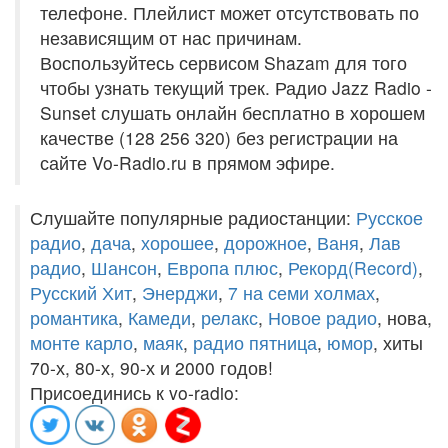
телефоне. Плейлист может отсутствовать по
независящим от нас причинам.
Воспользуйтесь сервисом Shazam для того
чтобы узнать текущий трек. Радио Jazz Radio -
Sunset слушать онлайн бесплатно в хорошем
качестве (128 256 320) без регистрации на
сайте Vo-Radio.ru в прямом эфире.
Слушайте популярные радиостанции:
Русское
радио
,
дача
,
хорошее
,
дорожное
,
Ваня
,
Лав
радио
,
Шансон
,
Европа плюс
,
Рекорд(Record)
,
Русский Хит
,
Энерджи
,
7 на семи холмах
,
романтика
,
Камеди
,
релакс
,
Новое радио
, нова,
монте карло
,
маяк
,
радио пятница
,
юмор
, хиты
70-х, 80-х, 90-х и 2000 годов!
Присоединись к vo-radio: