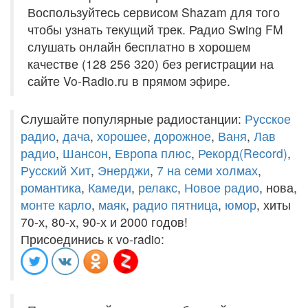
Воспользуйтесь сервисом Shazam для того
чтобы узнать текущий трек. Радио Swing FM
слушать онлайн бесплатно в хорошем
качестве (128 256 320) без регистрации на
сайте Vo-Radio.ru в прямом эфире.
Слушайте популярные радиостанции:
Русское
радио
,
дача
,
хорошее
,
дорожное
,
Ваня
,
Лав
радио
,
Шансон
,
Европа плюс
,
Рекорд(Record)
,
Русский Хит
,
Энерджи
,
7 на семи холмах
,
романтика
,
Камеди
,
релакс
,
Новое радио
, нова,
монте карло
,
маяк
,
радио пятница
,
юмор
, хиты
70-х, 80-х, 90-х и 2000 годов!
Присоединись к vo-radio: