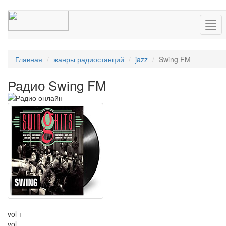
Нав
Главная
жанры радиостанций
jazz
Swing FM
Радио Swing FM
vol +
vol -