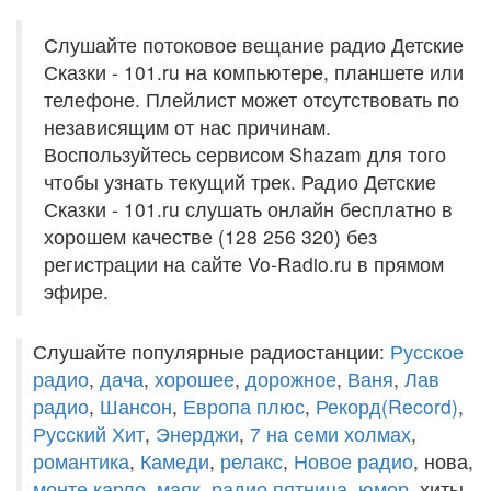
Слушайте потоковое вещание радио Детские
Сказки - 101.ru на компьютере, планшете или
телефоне. Плейлист может отсутствовать по
независящим от нас причинам.
Воспользуйтесь сервисом Shazam для того
чтобы узнать текущий трек. Радио Детские
Сказки - 101.ru слушать онлайн бесплатно в
хорошем качестве (128 256 320) без
регистрации на сайте Vo-Radio.ru в прямом
эфире.
Слушайте популярные радиостанции:
Русское
радио
,
дача
,
хорошее
,
дорожное
,
Ваня
,
Лав
радио
,
Шансон
,
Европа плюс
,
Рекорд(Record)
,
Русский Хит
,
Энерджи
,
7 на семи холмах
,
романтика
,
Камеди
,
релакс
,
Новое радио
, нова,
монте карло
,
маяк
,
радио пятница
,
юмор
, хиты