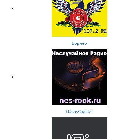
Борнео
Неслучайное