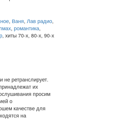
ное
,
Ваня
,
Лав радио
,
олмах
,
романтика
,
р
, хиты 70-х, 80-х, 90-х
и не ретранслирует.
 принадлежат их
рослушивания просим
ией о
рошем качестве для
ходятся на