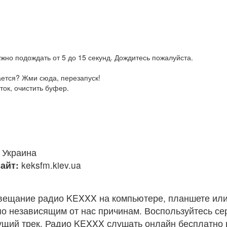
жно подождать от 5 до 15 секунд. Дождитесь пожалуйста.
ается? Жми сюда, перезапуск!
ток, очистить буфер.
Украина
айт:
keksfm.kiev.ua
вещание радио KEXXX на компьютере, планшете или
по независящим от нас причинам. Воспользуйтесь с
кущий трек. Радио KEXXX слушать онлайн бесплатно