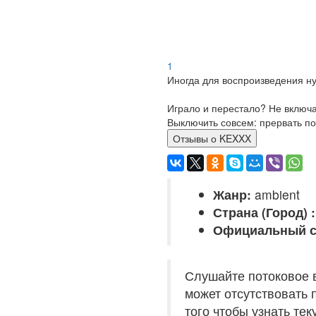
1
Иногда для воспроизведения ну
Играло и перестало? Не включ
Выключить совсем: прервать по
Отзывы о KEXXX
Жанр:
ambient
Страна (Город) :
Официальный с
Слушайте потоковое 
может отсутствовать 
того чтобы узнать те