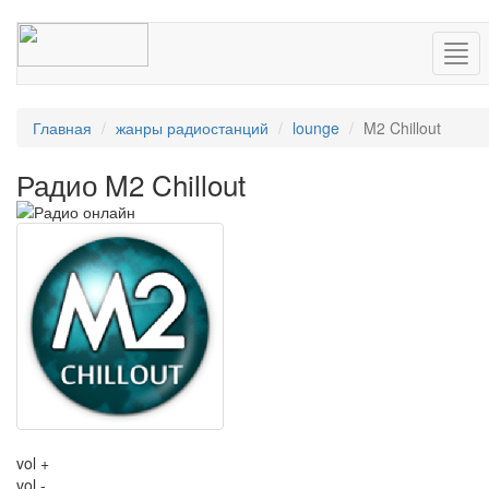
Нав
Главная
жанры радиостанций
lounge
M2 Chillout
Радио M2 Chillout
vol +
vol -