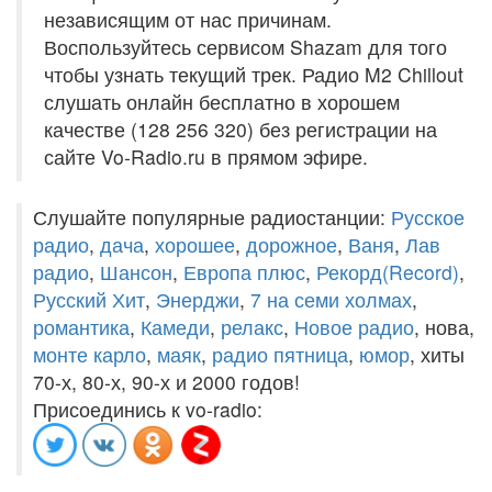
независящим от нас причинам.
Воспользуйтесь сервисом Shazam для того
чтобы узнать текущий трек. Радио M2 Chillout
слушать онлайн бесплатно в хорошем
качестве (128 256 320) без регистрации на
сайте Vo-Radio.ru в прямом эфире.
Слушайте популярные радиостанции:
Русское
радио
,
дача
,
хорошее
,
дорожное
,
Ваня
,
Лав
радио
,
Шансон
,
Европа плюс
,
Рекорд(Record)
,
Русский Хит
,
Энерджи
,
7 на семи холмах
,
романтика
,
Камеди
,
релакс
,
Новое радио
, нова,
монте карло
,
маяк
,
радио пятница
,
юмор
, хиты
70-х, 80-х, 90-х и 2000 годов!
Присоединись к vo-radio: