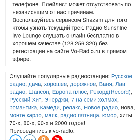
телефоне. Плейлист может отсутствовать по
независящим от нас причинам.
Воспользуйтесь сервисом Shazam для того
чтобы узнать текущий трек. Радио Sunshine
live Lounge слушать онлайн бесплатно в
хорошем качестве (128 256 320) без
регистрации на сайте Vo-Radio.ru в прямом
эфире.
Слушайте популярные радиостанции:
Русское
радио
,
дача
,
хорошее
,
дорожное
,
Ваня
,
Лав
радио
,
Шансон
,
Европа плюс
,
Рекорд(Record)
,
Русский Хит
,
Энерджи
,
7 на семи холмах
,
романтика
,
Камеди
,
релакс
,
Новое радио
, нова,
монте карло
,
маяк
,
радио пятница
,
юмор
, хиты
70-х, 80-х, 90-х и 2000 годов!
Присоединись к vo-radio: