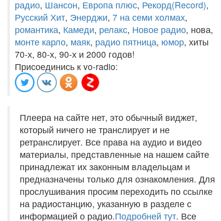
радио
,
Шансон
,
Европа плюс
,
Рекорд(Record)
,
Русский Хит
,
Энерджи
,
7 на семи холмах
,
романтика
,
Камеди
,
релакс
,
Новое радио
, нова,
монте карло
,
маяк
,
радио пятница
,
юмор
, хиты
70-х, 80-х, 90-х и 2000 годов!
Присоединись к vo-radio:
Плеера на сайте нет, это обычный виджет,
который ничего не транслирует и не
ретранслирует. Все права на аудио и видео
материалы, представленные на нашем сайте
принадлежат их законным владельцам и
предназначены только для ознакомления. Для
прослушивания просим переходить по ссылке
на радиостанцию, указанную в разделе с
информацией о радио.
Подробней тут
. Все