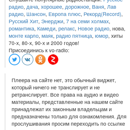
радио
,
дача
,
хорошее
,
дорожное
,
Ваня
,
Лав
радио
,
Шансон
,
Европа плюс
,
Рекорд(Record)
,
Русский Хит
,
Энерджи
,
7 на семи холмах
,
романтика
,
Камеди
,
релакс
,
Новое радио
, нова,
монте карло
,
маяк
,
радио пятница
,
юмор
, хиты
70-х, 80-х, 90-х и 2000 годов!
Присоединись к vo-radio:
Плеера на сайте нет, это обычный виджет,
который ничего не транслирует и не
ретранслирует. Все права на аудио и видео
материалы, представленные на нашем сайте
принадлежат их законным владельцам и
предназначены только для ознакомления. Для
прослушивания просим переходить по ссылке