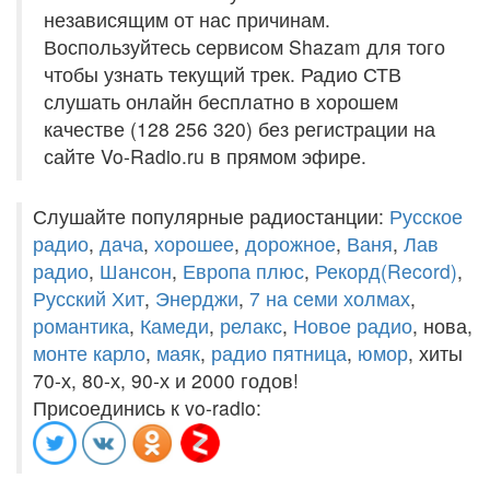
независящим от нас причинам.
Воспользуйтесь сервисом Shazam для того
чтобы узнать текущий трек. Радио СТВ
слушать онлайн бесплатно в хорошем
качестве (128 256 320) без регистрации на
сайте Vo-Radio.ru в прямом эфире.
Слушайте популярные радиостанции:
Русское
радио
,
дача
,
хорошее
,
дорожное
,
Ваня
,
Лав
радио
,
Шансон
,
Европа плюс
,
Рекорд(Record)
,
Русский Хит
,
Энерджи
,
7 на семи холмах
,
романтика
,
Камеди
,
релакс
,
Новое радио
, нова,
монте карло
,
маяк
,
радио пятница
,
юмор
, хиты
70-х, 80-х, 90-х и 2000 годов!
Присоединись к vo-radio: