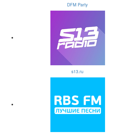
DFM Party
s13.ru