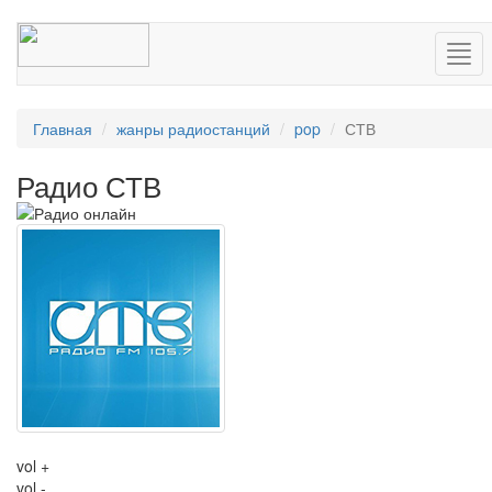
Нав
Главная
жанры радиостанций
pop
СТВ
Радио СТВ
vol +
vol -