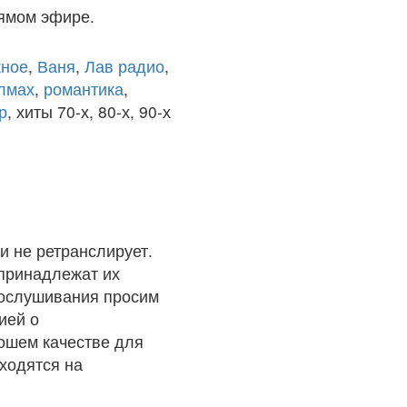
рямом эфире.
ное
,
Ваня
,
Лав радио
,
олмах
,
романтика
,
р
, хиты 70-х, 80-х, 90-х
и не ретранслирует.
 принадлежат их
рослушивания просим
ией о
рошем качестве для
ходятся на