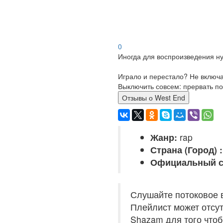
0
Иногда для воспроизведения ну
Играло и перестало? Не включ
Выключить совсем: прервать по
Отзывы о West End
Жанр:
rap
Страна (Город) :
Официальный с
Слушайте потоковое 
Плейлист может отсут
Shazam для того чтоб