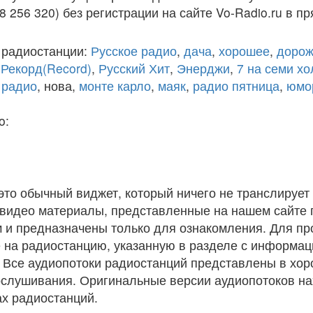
8 256 320) без регистрации на сайте Vo-Radio.ru в п
 радиостанции:
Русское радио
,
дача
,
хорошее
,
дорож
,
Рекорд(Record)
,
Русский Хит
,
Энерджи
,
7 на семи х
 радио
, нова,
монте карло
,
маяк
,
радио пятница
,
юмо
o:
 это обычный виджет, который ничего не транслирует 
и видео материалы, представленные на нашем сайте
 и предназначены только для ознакомления. Для п
 на радиостанцию, указанную в разделе с информац
. Все аудиопотоки радиостанций представлены в хо
ослушивания. Оригинальные версии аудиопотоков на
х радиостанций.