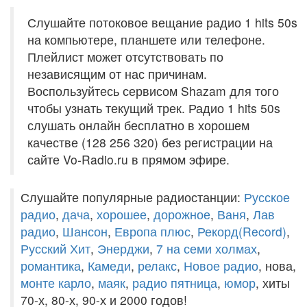
Слушайте потоковое вещание радио 1 hits 50s
на компьютере, планшете или телефоне.
Плейлист может отсутствовать по
независящим от нас причинам.
Воспользуйтесь сервисом Shazam для того
чтобы узнать текущий трек. Радио 1 hits 50s
слушать онлайн бесплатно в хорошем
качестве (128 256 320) без регистрации на
сайте Vo-Radio.ru в прямом эфире.
Слушайте популярные радиостанции:
Русское
радио
,
дача
,
хорошее
,
дорожное
,
Ваня
,
Лав
радио
,
Шансон
,
Европа плюс
,
Рекорд(Record)
,
Русский Хит
,
Энерджи
,
7 на семи холмах
,
романтика
,
Камеди
,
релакс
,
Новое радио
, нова,
монте карло
,
маяк
,
радио пятница
,
юмор
, хиты
70-х, 80-х, 90-х и 2000 годов!