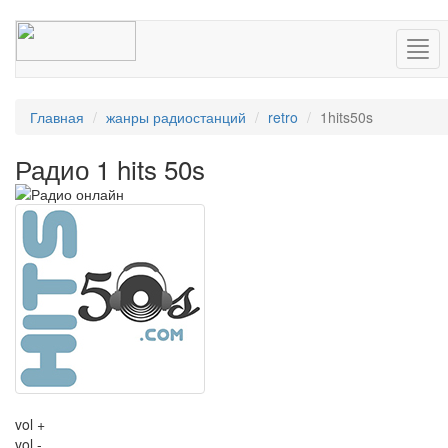
Нав
Главная
жанры радиостанций
retro
1hits50s
Радио 1 hits 50s
vol +
vol -