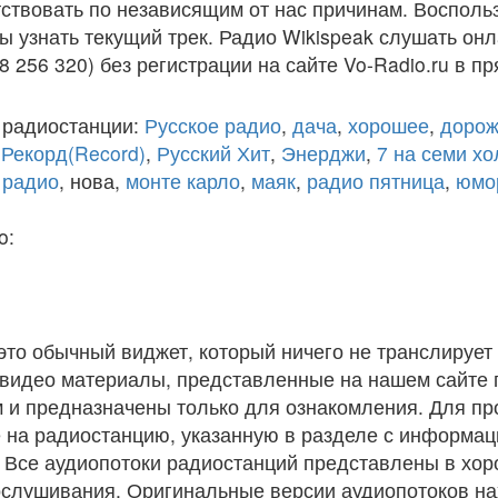
ствовать по независящим от нас причинам. Восполь
ы узнать текущий трек. Радио Wikispeak слушать он
8 256 320) без регистрации на сайте Vo-Radio.ru в п
 радиостанции:
Русское радио
,
дача
,
хорошее
,
дорож
,
Рекорд(Record)
,
Русский Хит
,
Энерджи
,
7 на семи х
 радио
, нова,
монте карло
,
маяк
,
радио пятница
,
юмо
o:
 это обычный виджет, который ничего не транслирует 
и видео материалы, представленные на нашем сайте
 и предназначены только для ознакомления. Для п
 на радиостанцию, указанную в разделе с информац
. Все аудиопотоки радиостанций представлены в хо
ослушивания. Оригинальные версии аудиопотоков на