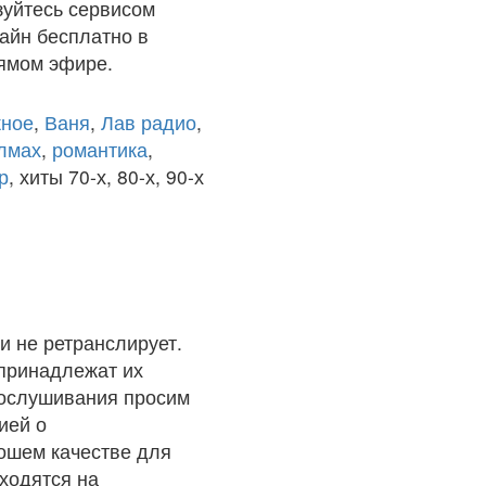
зуйтесь сервисом
лайн бесплатно в
рямом эфире.
ное
,
Ваня
,
Лав радио
,
олмах
,
романтика
,
р
, хиты 70-х, 80-х, 90-х
и не ретранслирует.
 принадлежат их
рослушивания просим
ией о
рошем качестве для
ходятся на