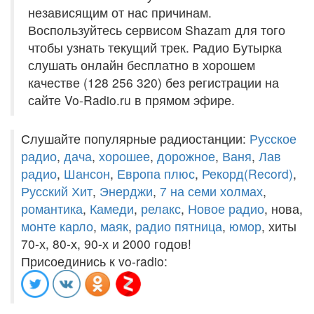
независящим от нас причинам.
Воспользуйтесь сервисом Shazam для того
чтобы узнать текущий трек. Радио Бутырка
слушать онлайн бесплатно в хорошем
качестве (128 256 320) без регистрации на
сайте Vo-Radio.ru в прямом эфире.
Слушайте популярные радиостанции:
Русское
радио
,
дача
,
хорошее
,
дорожное
,
Ваня
,
Лав
радио
,
Шансон
,
Европа плюс
,
Рекорд(Record)
,
Русский Хит
,
Энерджи
,
7 на семи холмах
,
романтика
,
Камеди
,
релакс
,
Новое радио
, нова,
монте карло
,
маяк
,
радио пятница
,
юмор
, хиты
70-х, 80-х, 90-х и 2000 годов!
Присоединись к vo-radio: