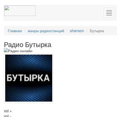
Нав
Главная
жанры радиостанций
shanson
Бутырка
Радио Бутырка
vol +
vol -