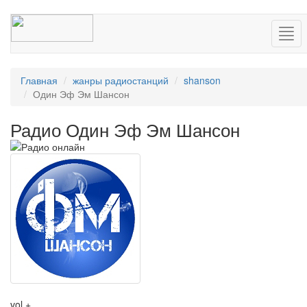
Нав
Главная
жанры радиостанций
shanson
Один Эф Эм Шансон
Радио Один Эф Эм Шансон
vol +