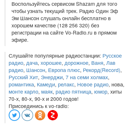
Воспользуйтесь сервисом Shazam для того
чтобы узнать текущий трек. Радио Один Эф
Эм Шансон слушать онлайн бесплатно в
хорошем качестве (128 256 320) без
регистрации на сайте Vo-Radio.ru в прямом
эфире.
Слушайте популярные радиостанции:
Русское
радио
,
дача
,
хорошее
,
дорожное
,
Ваня
,
Лав
радио
,
Шансон
,
Европа плюс
,
Рекорд(Record)
,
Русский Хит
,
Энерджи
,
7 на семи холмах
,
романтика
,
Камеди
,
релакс
,
Новое радио
, нова,
монте карло
,
маяк
,
радио пятница
,
юмор
, хиты
70-х, 80-х, 90-х и 2000 годов!
Присоединись к vo-radio: