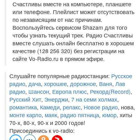
Счастливы вместе на компьютере, планшете
или телефоне. Плейлист может отсутствовать
по независящим от нас причинам.
Воспользуйтесь сервисом Shazam для того
чтобы узнать текущий трек. Радио Счастливы
вместе слушать онлайн бесплатно в хорошем
качестве (128 256 320) без регистрации на
сайте Vo-Radio.ru в прямом эфире.
Слушайте популярные радиостанции:
Русское
радио
,
дача
,
хорошее
,
дорожное
,
Ваня
,
Лав
радио
,
Шансон
,
Европа плюс
,
Рекорд(Record)
,
Русский Хит
,
Энерджи
,
7 на семи холмах
,
романтика
,
Камеди
,
релакс
,
Новое радио
, нова,
монте карло
,
маяк
,
радио пятница
,
юмор
, хиты
70-х, 80-х, 90-х и 2000 годов!
Присоединись к vo-radio: