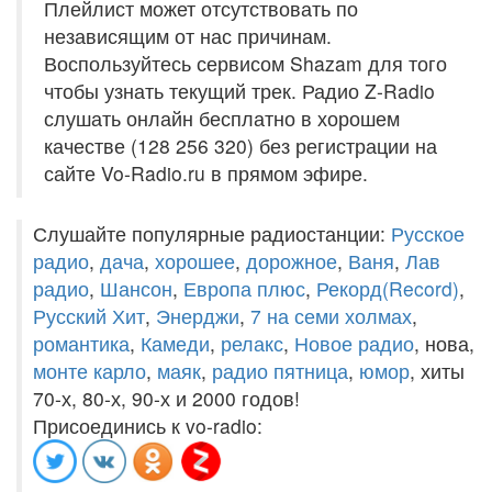
Плейлист может отсутствовать по
независящим от нас причинам.
Воспользуйтесь сервисом Shazam для того
чтобы узнать текущий трек. Радио Z-Radio
слушать онлайн бесплатно в хорошем
качестве (128 256 320) без регистрации на
сайте Vo-Radio.ru в прямом эфире.
Слушайте популярные радиостанции:
Русское
радио
,
дача
,
хорошее
,
дорожное
,
Ваня
,
Лав
радио
,
Шансон
,
Европа плюс
,
Рекорд(Record)
,
Русский Хит
,
Энерджи
,
7 на семи холмах
,
романтика
,
Камеди
,
релакс
,
Новое радио
, нова,
монте карло
,
маяк
,
радио пятница
,
юмор
, хиты
70-х, 80-х, 90-х и 2000 годов!
Присоединись к vo-radio: