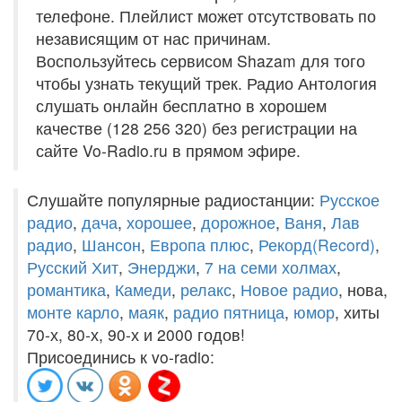
телефоне. Плейлист может отсутствовать по
независящим от нас причинам.
Воспользуйтесь сервисом Shazam для того
чтобы узнать текущий трек. Радио Антология
слушать онлайн бесплатно в хорошем
качестве (128 256 320) без регистрации на
сайте Vo-Radio.ru в прямом эфире.
Слушайте популярные радиостанции:
Русское
радио
,
дача
,
хорошее
,
дорожное
,
Ваня
,
Лав
радио
,
Шансон
,
Европа плюс
,
Рекорд(Record)
,
Русский Хит
,
Энерджи
,
7 на семи холмах
,
романтика
,
Камеди
,
релакс
,
Новое радио
, нова,
монте карло
,
маяк
,
радио пятница
,
юмор
, хиты
70-х, 80-х, 90-х и 2000 годов!
Присоединись к vo-radio: