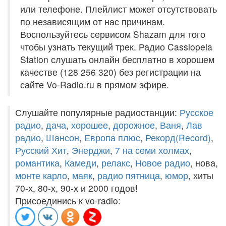
или телефоне. Плейлист может отсутствовать
по независящим от нас причинам.
Воспользуйтесь сервисом Shazam для того
чтобы узнать текущий трек. Радио Cassiopeia
Station слушать онлайн бесплатно в хорошем
качестве (128 256 320) без регистрации на
сайте Vo-Radio.ru в прямом эфире.
Слушайте популярные радиостанции:
Русское
радио
,
дача
,
хорошее
,
дорожное
,
Ваня
,
Лав
радио
,
Шансон
,
Европа плюс
,
Рекорд(Record)
,
Русский Хит
,
Энерджи
,
7 на семи холмах
,
романтика
,
Камеди
,
релакс
,
Новое радио
, нова,
монте карло
,
маяк
,
радио пятница
,
юмор
, хиты
70-х, 80-х, 90-х и 2000 годов!
Присоединись к vo-radio: