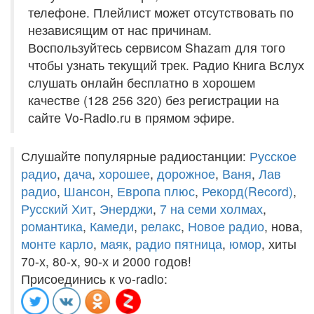
телефоне. Плейлист может отсутствовать по
независящим от нас причинам.
Воспользуйтесь сервисом Shazam для того
чтобы узнать текущий трек. Радио Книга Вслух
слушать онлайн бесплатно в хорошем
качестве (128 256 320) без регистрации на
сайте Vo-Radio.ru в прямом эфире.
Слушайте популярные радиостанции:
Русское
радио
,
дача
,
хорошее
,
дорожное
,
Ваня
,
Лав
радио
,
Шансон
,
Европа плюс
,
Рекорд(Record)
,
Русский Хит
,
Энерджи
,
7 на семи холмах
,
романтика
,
Камеди
,
релакс
,
Новое радио
, нова,
монте карло
,
маяк
,
радио пятница
,
юмор
, хиты
70-х, 80-х, 90-х и 2000 годов!
Присоединись к vo-radio: