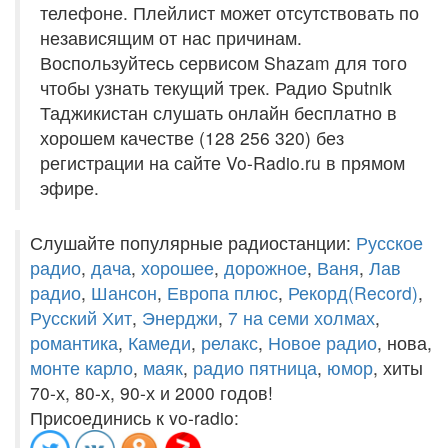
телефоне. Плейлист может отсутствовать по
независящим от нас причинам.
Воспользуйтесь сервисом Shazam для того
чтобы узнать текущий трек. Радио Sputnik
Таджикистан слушать онлайн бесплатно в
хорошем качестве (128 256 320) без
регистрации на сайте Vo-Radio.ru в прямом
эфире.
Слушайте популярные радиостанции:
Русское
радио
,
дача
,
хорошее
,
дорожное
,
Ваня
,
Лав
радио
,
Шансон
,
Европа плюс
,
Рекорд(Record)
,
Русский Хит
,
Энерджи
,
7 на семи холмах
,
романтика
,
Камеди
,
релакс
,
Новое радио
, нова,
монте карло
,
маяк
,
радио пятница
,
юмор
, хиты
70-х, 80-х, 90-х и 2000 годов!
Присоединись к vo-radio: