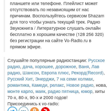
планшете или телефоне. Плейлист может
отсутствовать по независящим от нас
причинам. Воспользуйтесь сервисом Shazam
для того чтобы узнать текущий трек. Радио
Звукокнига / Литературное слушать онлайн
бесплатно в хорошем качестве (128 256 320)
без регистрации на сайте Vo-Radio.ru в
прямом эфире.
Слушайте популярные радиостанции:
Русское
радио
,
дача
,
хорошее
,
дорожное
,
Ваня
,
Лав
радио
,
Шансон
,
Европа плюс
,
Рекорд(Record)
,
Русский Хит
,
Энерджи
,
7 на семи холмах
,
романтика
,
Камеди
,
релакс
,
Новое радио
, нова,
монте карло
,
маяк
,
радио пятница
,
юмор
, хиты
70-х, 80-х, 90-х и 2000 годов!
Присоединись к vo-radio: