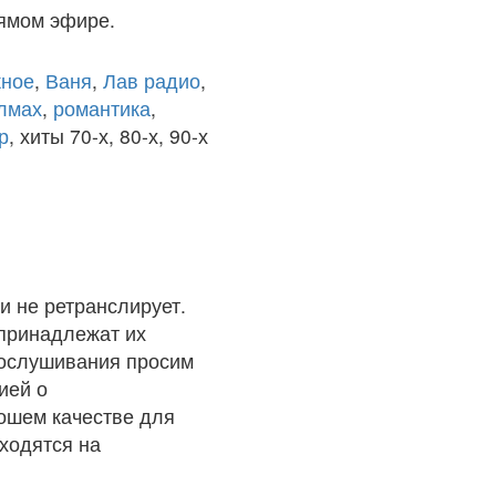
рямом эфире.
ное
,
Ваня
,
Лав радио
,
олмах
,
романтика
,
р
, хиты 70-х, 80-х, 90-х
и не ретранслирует.
 принадлежат их
рослушивания просим
ией о
рошем качестве для
ходятся на