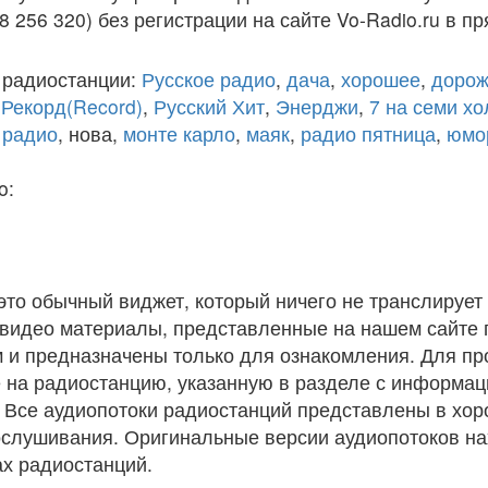
8 256 320) без регистрации на сайте Vo-Radio.ru в п
 радиостанции:
Русское радио
,
дача
,
хорошее
,
дорож
,
Рекорд(Record)
,
Русский Хит
,
Энерджи
,
7 на семи х
 радио
, нова,
монте карло
,
маяк
,
радио пятница
,
юмо
o:
 это обычный виджет, который ничего не транслирует 
и видео материалы, представленные на нашем сайте
 и предназначены только для ознакомления. Для п
 на радиостанцию, указанную в разделе с информац
. Все аудиопотоки радиостанций представлены в хо
ослушивания. Оригинальные версии аудиопотоков на
х радиостанций.