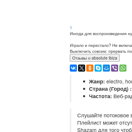
1
Иногда для воспроизведения ну
Играло и перестало? Не включ
Выключить совсем: прервать по
Отзывы о absolute ibiza
Жанр:
electro, ho
Страна (Город) :
Частота:
Веб-ра
Слушайте потоковое в
Плейлист может отсут
Shazam для того чтоб