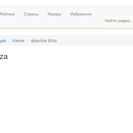
Рейтинг
Страны
Жанры
Избранное
ций
trance
absolute ibiza
iza