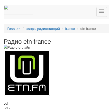
Нав
Главная
жанры радиостанций
trance
etn trance
Радио etn trance
vol +
vol -