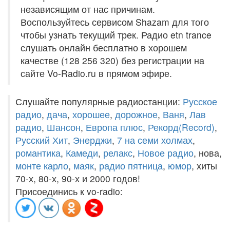
независящим от нас причинам.
Воспользуйтесь сервисом Shazam для того
чтобы узнать текущий трек. Радио etn trance
слушать онлайн бесплатно в хорошем
качестве (128 256 320) без регистрации на
сайте Vo-Radio.ru в прямом эфире.
Слушайте популярные радиостанции:
Русское
радио
,
дача
,
хорошее
,
дорожное
,
Ваня
,
Лав
радио
,
Шансон
,
Европа плюс
,
Рекорд(Record)
,
Русский Хит
,
Энерджи
,
7 на семи холмах
,
романтика
,
Камеди
,
релакс
,
Новое радио
, нова,
монте карло
,
маяк
,
радио пятница
,
юмор
, хиты
70-х, 80-х, 90-х и 2000 годов!
Присоединись к vo-radio: