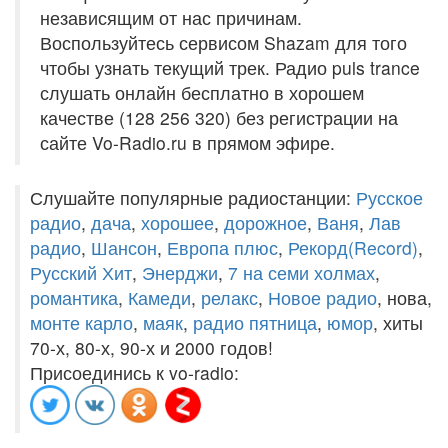
независящим от нас причинам.
Воспользуйтесь сервисом Shazam для того
чтобы узнать текущий трек. Радио puls trance
слушать онлайн бесплатно в хорошем
качестве (128 256 320) без регистрации на
сайте Vo-Radio.ru в прямом эфире.
Слушайте популярные радиостанции:
Русское
радио
,
дача
,
хорошее
,
дорожное
,
Ваня
,
Лав
радио
,
Шансон
,
Европа плюс
,
Рекорд(Record)
,
Русский Хит
,
Энерджи
,
7 на семи холмах
,
романтика
,
Камеди
,
релакс
,
Новое радио
, нова,
монте карло
,
маяк
,
радио пятница
,
юмор
, хиты
70-х, 80-х, 90-х и 2000 годов!
Присоединись к vo-radio: